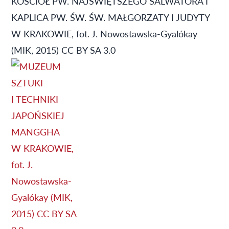
KOŚCIÓŁ PW. NAJŚWIĘTSZEGO SALWATORA I
KAPLICA PW. ŚW. ŚW. MAŁGORZATY I JUDYTY
W KRAKOWIE, fot. J. Nowostawska-Gyalókay
(MIK, 2015) CC BY SA 3.0