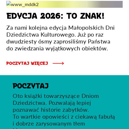
EDYCJA 2026: TO ZNAK!
Za nami kolejna edycja Małopolskich Dni
Dziedzictwa Kulturowego. Już po raz
dwudziesty ósmy zaprosiliśmy Państwa
do zwiedzania wyjątkowych obiektów.
POCZYTAJ WIĘCEJ
POCZYTAJ
Oto książki towarzyszące Dniom
Dziedzictwa. Pozwalają lepiej
poznawać historie zabytków.
To wartkie opowieści z ciekawą fabułą
i dobrze zarysowanym tłem