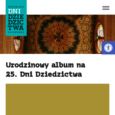
Przeskocz do treści
Ot
Urodzinowy album na
25. Dni Dziedzictwa