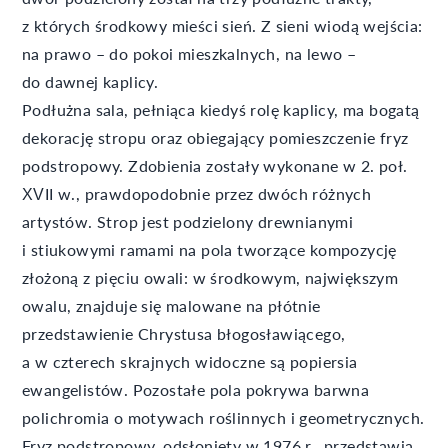
z których środkowy mieści sień. Z sieni wiodą wejścia:
na prawo – do pokoi mieszkalnych, na lewo –
do dawnej kaplicy.
Podłużna sala, pełniąca kiedyś rolę kaplicy, ma bogatą
dekorację stropu oraz obiegający pomieszczenie fryz
podstropowy. Zdobienia zostały wykonane w 2. poł.
XVII w., prawdopodobnie przez dwóch różnych
artystów. Strop jest podzielony drewnianymi
i stiukowymi ramami na pola tworzące kompozycję
złożoną z pięciu owali: w środkowym, największym
owalu, znajduje się malowane na płótnie
przedstawienie Chrystusa błogosławiącego,
a w czterech skrajnych widoczne są popiersia
ewangelistów. Pozostałe pola pokrywa barwna
polichromia o motywach roślinnych i geometrycznych.
Fryz podstropowy, odsłonięty w 1976 r., przedstawia