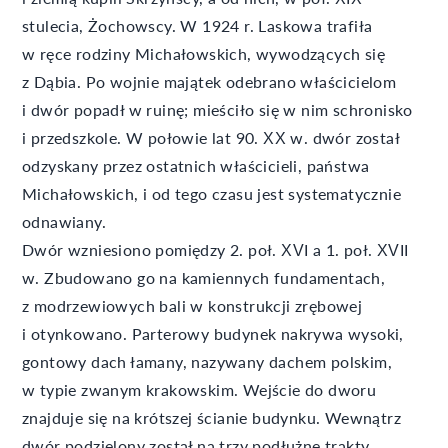
stulecia, Żochowscy. W 1924 r. Laskowa trafiła
w ręce rodziny Michałowskich, wywodzących się
z Dąbia. Po wojnie majątek odebrano właścicielom
i dwór popadł w ruinę; mieściło się w nim schronisko
i przedszkole. W połowie lat 90. XX w. dwór został
odzyskany przez ostatnich właścicieli, państwa
Michałowskich, i od tego czasu jest systematycznie
odnawiany.
Dwór wzniesiono pomiędzy 2. poł. XVI a 1. poł. XVII
w. Zbudowano go na kamiennych fundamentach,
z modrzewiowych bali w konstrukcji zrębowej
i otynkowano. Parterowy budynek nakrywa wysoki,
gontowy dach łamany, nazywany dachem polskim,
w typie zwanym krakowskim. Wejście do dworu
znajduje się na krótszej ścianie budynku. Wewnątrz
dwór podzielony został na trzy podłużne trakty,