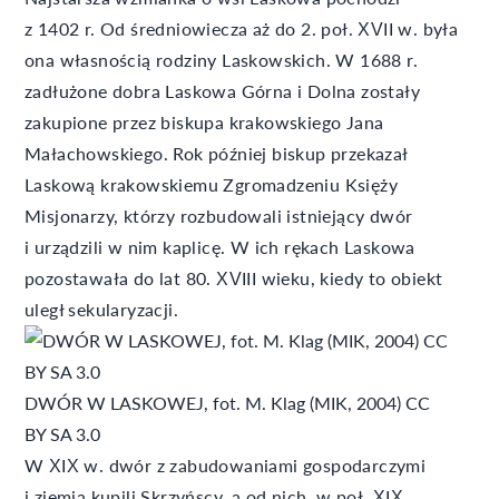
z 1402 r. Od średniowiecza aż do 2. poł. XVII w. była
ona własnością rodziny Laskowskich. W 1688 r.
zadłużone dobra Laskowa Górna i Dolna zostały
zakupione przez biskupa krakowskiego Jana
Małachowskiego. Rok później biskup przekazał
Laskową krakowskiemu Zgromadzeniu Księży
Misjonarzy, którzy rozbudowali istniejący dwór
i urządzili w nim kaplicę. W ich rękach Laskowa
pozostawała do lat 80. XVIII wieku, kiedy to obiekt
uległ sekularyzacji.
DWÓR W LASKOWEJ, fot. M. Klag (MIK, 2004) CC
BY SA 3.0
W XIX w. dwór z zabudowaniami gospodarczymi
i ziemią kupili Skrzyńscy, a od nich, w poł. XIX