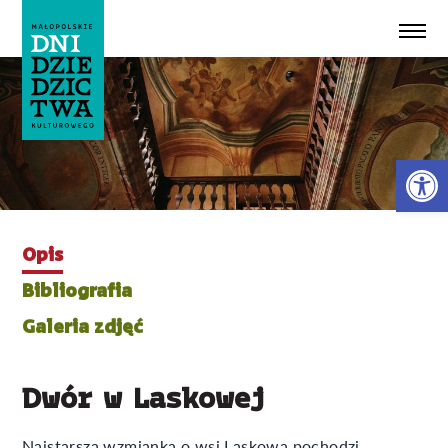
Przeskocz do treści
Ot
Opis
Bibliografia
Galeria zdjęć
Dwór w Laskowej
Najstarsza wzmianka o wsi Laskowa pochodzi