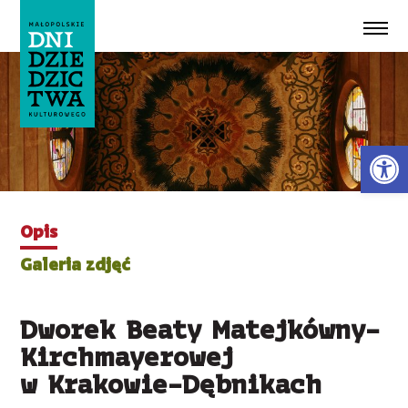
Przeskocz do treści
Ot
Opis
Galeria zdjęć
Dworek Beaty Matejkówny-
Kirchmayerowej
w Krakowie-Dębnikach