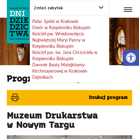
Zmień zabytek
Przeskocz do treści
Pałac Spiski w Krakowie
Dwór w Rzepienniku Biskupim
Kościół pw. Wniebowzięcia
Najświętszej Maryi Panny w
Rzepienniku Biskupim
Ot
Kościół pw. św. Jana Chrzciciela w
Rzepienniku Biskupim
Dworek Beaty Matejkówny-
Kirchmayerowej w Krakowie-
Dębnikach
Program 28. edycji
Drukuj program
Muzeum Drukarstwa
w Nowym Targu