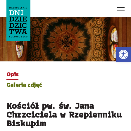
Przeskocz do treści
Ot
Opis
Galeria zdjęć
Kościół pw. św. Jana
Chrzciciela w Rzepienniku
Biskupim