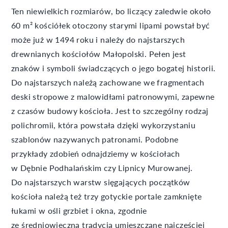
Ten niewielkich rozmiarów, bo liczący zaledwie około
60 m² kościółek otoczony starymi lipami powstał być
może już w 1494 roku i należy do najstarszych
drewnianych kościołów Małopolski. Pełen jest
znaków i symboli świadczących o jego bogatej historii.
Do najstarszych należą zachowane we fragmentach
deski stropowe z malowidłami patronowymi, zapewne
z czasów budowy kościoła. Jest to szczególny rodzaj
polichromii, która powstała dzięki wykorzystaniu
szablonów nazywanych patronami. Podobne
przykłady zdobień odnajdziemy w kościołach
w Dębnie Podhalańskim czy Lipnicy Murowanej.
Do najstarszych warstw sięgających początków
kościoła należą też trzy gotyckie portale zamknięte
łukami w ośli grzbiet i okna, zgodnie
ze średniowieczną tradycją umieszczane najczęściej