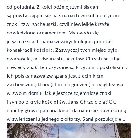
od południa. Z kolei późniejszymi śladami
są powtarzające się na ścianach wokół identyczne
znaki, tzw. zacheuszki, czyli niewielkie krzyże
obwiedzione ornamentem. Malowało się
je w miejscach namaszczanych olejem podczas
konsekracji kościoła. Zazwyczaj tych miejsc było
dwanaście, jak dwunastu uczniów Chrystusa, stąd
niekiedy znaki te nazywane są krzyżami apostolskimi.
Ich polska nazwa związana jest z celnikiem
Zacheuszem, który (choć niegodzien) przyjął Jezusa
w swoim domu. Jakie jeszcze tajemnicze znaki
i symbole kryje kościół św. Jana Chrzciciela? Ot,
choćby głowę patrona kościoła na misie, zawieszoną
w zwieńczeniu jednego z ołtarzy. Sami poszukajcie…