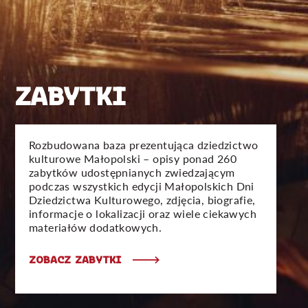
ZABYTKI
Rozbudowana baza prezentująca dziedzictwo
kulturowe Małopolski – opisy ponad 260
zabytków udostępnianych zwiedzającym
podczas wszystkich edycji Małopolskich Dni
Dziedzictwa Kulturowego, zdjęcia, biografie,
informacje o lokalizacji oraz wiele ciekawych
materiałów dodatkowych.
ZOBACZ ZABYTKI