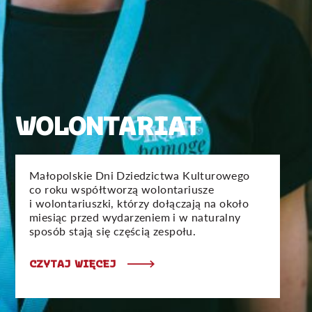
WOLONTARIAT
Małopolskie Dni Dziedzictwa Kulturowego
co roku współtworzą wolontariusze
i wolontariuszki, którzy dołączają na około
miesiąc przed wydarzeniem i w naturalny
sposób stają się częścią zespołu.
CZYTAJ WIĘCEJ